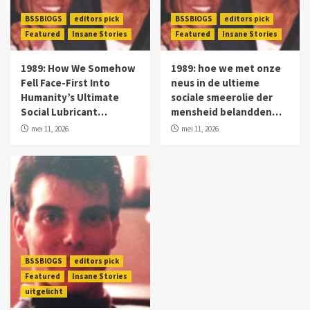
BSSBlOGS
editors pick
BSSBlOGS
editors pick
Featured
Insane Stories
Featured
Insane Stories
1989: How We Somehow
1989: hoe we met onze
Fell Face-First Into
neus in de ultieme
Humanity’s Ultimate
sociale smeerolie der
Social Lubricant…
mensheid belandden…
mei 11, 2026
mei 11, 2026
BSSBlOGS
editors pick
Featured
Insane Stories
uitgelicht