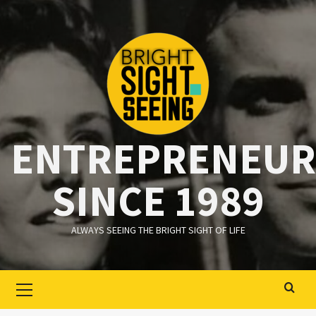
Ga
naar
de
inhoud
ENTREPRENEUR
SINCE 1989
ALWAYS SEEING THE BRIGHT SIGHT OF LIFE
Primair
menu