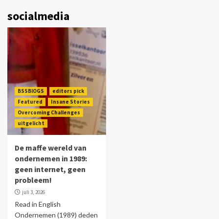
socialmedia
BSSBlOGS
editors pick
Featured
Insane Stories
Overcoming Challenges
uitgelicht
De maffe wereld van
ondernemen in 1989:
geen internet, geen
probleem!
juli 3, 2026
Read in English
Ondernemen (1989) deden