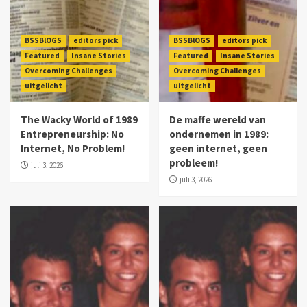
BSSBlOGS
editors pick
BSSBlOGS
editors pick
Featured
Insane Stories
Featured
Insane Stories
Overcoming Challenges
Overcoming Challenges
uitgelicht
uitgelicht
The Wacky World of 1989
De maffe wereld van
Entrepreneurship: No
ondernemen in 1989:
Internet, No Problem!
geen internet, geen
probleem!
juli 3, 2026
juli 3, 2026