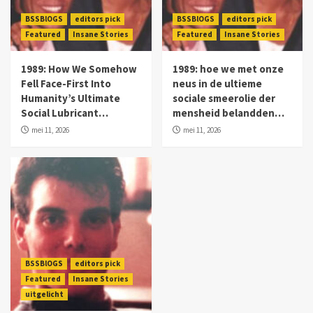
BSSBlOGS
editors pick
BSSBlOGS
editors pick
Featured
Insane Stories
Featured
Insane Stories
1989: How We Somehow
1989: hoe we met onze
Fell Face-First Into
neus in de ultieme
Humanity’s Ultimate
sociale smeerolie der
Social Lubricant…
mensheid belandden…
mei 11, 2026
mei 11, 2026
BSSBlOGS
editors pick
Featured
Insane Stories
uitgelicht