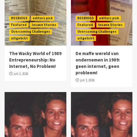
BSSBlOGS
editors pick
BSSBlOGS
editors pick
Featured
Insane Stories
Featured
Insane Stories
Overcoming Challenges
Overcoming Challenges
uitgelicht
uitgelicht
The Wacky World of 1989
De maffe wereld van
Entrepreneurship: No
ondernemen in 1989:
Internet, No Problem!
geen internet, geen
probleem!
juli 3, 2026
juli 3, 2026