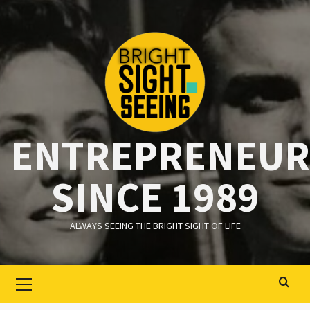
Ga
naar
de
inhoud
ENTREPRENEUR
SINCE 1989
ALWAYS SEEING THE BRIGHT SIGHT OF LIFE
Primair
menu