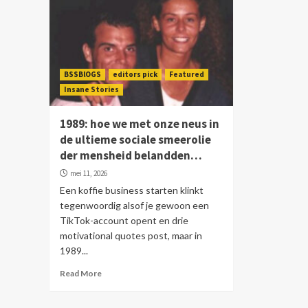
BSSBlOGS
editors pick
Featured
Insane Stories
1989: hoe we met onze neus in
de ultieme sociale smeerolie
der mensheid belandden…
mei 11, 2026
Een koffie business starten klinkt
tegenwoordig alsof je gewoon een
TikTok-account opent en drie
motivational quotes post, maar in
1989...
Read More