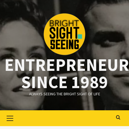
Ga
naar
de
inhoud
ENTREPRENEUR
SINCE 1989
ALWAYS SEEING THE BRIGHT SIGHT OF LIFE
Primair
menu