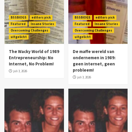
BSSBlOGS
editors pick
BSSBlOGS
editors pick
Featured
Insane Stories
Featured
Insane Stories
Overcoming Challenges
Overcoming Challenges
uitgelicht
uitgelicht
The Wacky World of 1989
De maffe wereld van
Entrepreneurship: No
ondernemen in 1989:
Internet, No Problem!
geen internet, geen
probleem!
juli 3, 2026
juli 3, 2026