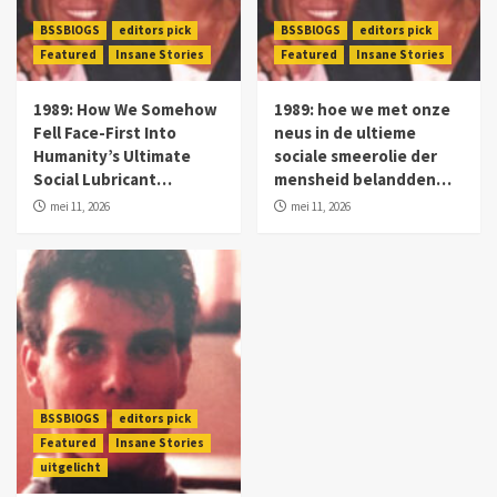
BSSBlOGS
editors pick
BSSBlOGS
editors pick
Featured
Insane Stories
Featured
Insane Stories
1989: How We Somehow
1989: hoe we met onze
Fell Face-First Into
neus in de ultieme
Humanity’s Ultimate
sociale smeerolie der
Social Lubricant…
mensheid belandden…
mei 11, 2026
mei 11, 2026
BSSBlOGS
editors pick
Featured
Insane Stories
uitgelicht