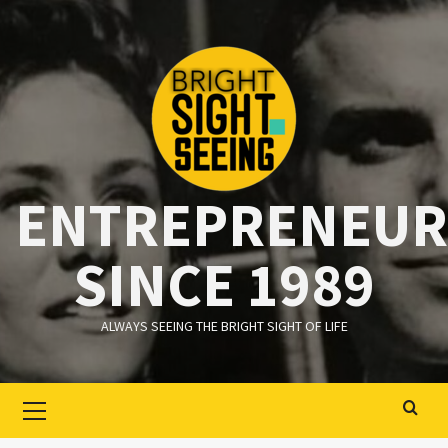
Ga
naar
de
inhoud
ENTREPRENEUR
SINCE 1989
ALWAYS SEEING THE BRIGHT SIGHT OF LIFE
Primair
menu