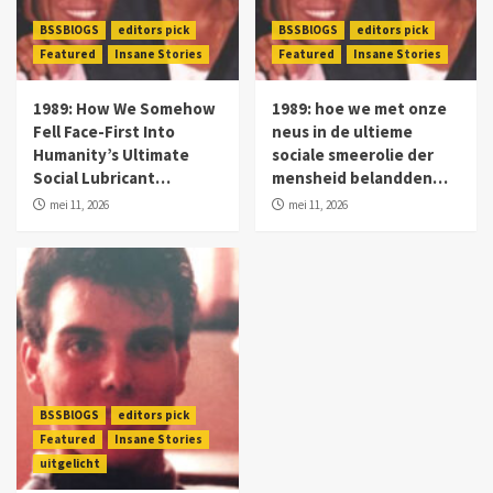
BSSBlOGS
editors pick
BSSBlOGS
editors pick
Featured
Insane Stories
Featured
Insane Stories
1989: How We Somehow
1989: hoe we met onze
Fell Face-First Into
neus in de ultieme
Humanity’s Ultimate
sociale smeerolie der
Social Lubricant…
mensheid belandden…
mei 11, 2026
mei 11, 2026
BSSBlOGS
editors pick
Featured
Insane Stories
uitgelicht