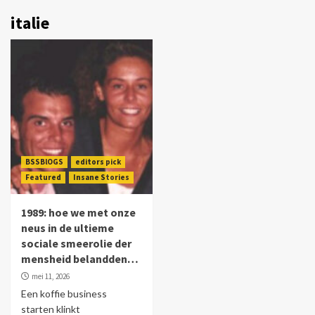
italie
BSSBlOGS
editors pick
Featured
Insane Stories
1989: hoe we met onze
neus in de ultieme
sociale smeerolie der
mensheid belandden…
mei 11, 2026
Een koffie business
starten klinkt