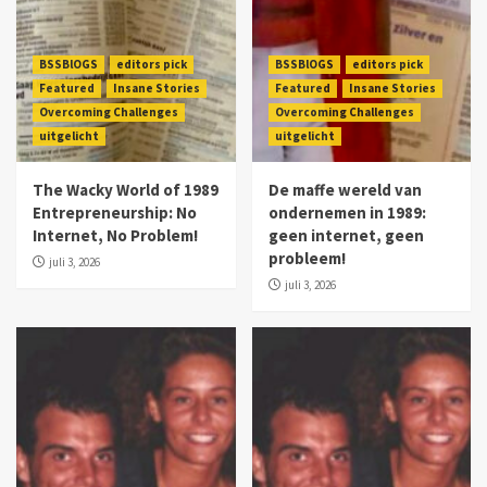
BSSBlOGS
editors pick
BSSBlOGS
editors pick
Featured
Insane Stories
Featured
Insane Stories
Overcoming Challenges
Overcoming Challenges
uitgelicht
uitgelicht
The Wacky World of 1989
De maffe wereld van
Entrepreneurship: No
ondernemen in 1989:
Internet, No Problem!
geen internet, geen
probleem!
juli 3, 2026
juli 3, 2026