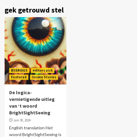
gek getrouwd stel
BSSBlOGS
editors pick
Featured
Insane Stories
De logica-
vernietigende uitleg
van ‘t woord
BrightSightSeeing
juni 30, 2024
English translation Het
woord BrightSightSeeing is