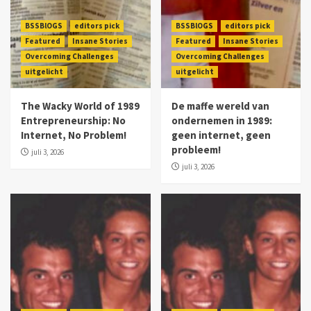
BSSBlOGS
editors pick
BSSBlOGS
editors pick
Featured
Insane Stories
Featured
Insane Stories
Overcoming Challenges
Overcoming Challenges
uitgelicht
uitgelicht
The Wacky World of 1989
De maffe wereld van
Entrepreneurship: No
ondernemen in 1989:
Internet, No Problem!
geen internet, geen
probleem!
juli 3, 2026
juli 3, 2026