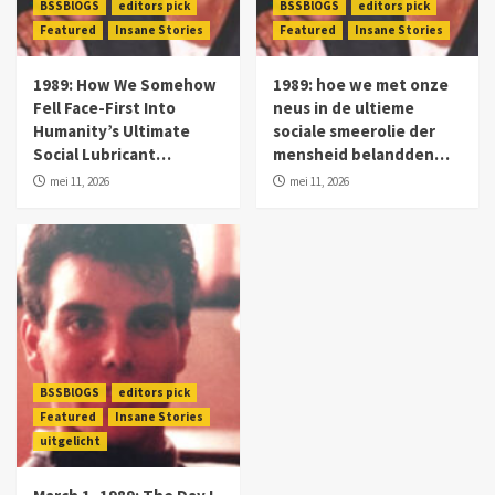
BSSBlOGS
editors pick
BSSBlOGS
editors pick
Featured
Insane Stories
Featured
Insane Stories
1989: How We Somehow
1989: hoe we met onze
Fell Face-First Into
neus in de ultieme
Humanity’s Ultimate
sociale smeerolie der
Social Lubricant…
mensheid belandden…
mei 11, 2026
mei 11, 2026
BSSBlOGS
editors pick
Featured
Insane Stories
uitgelicht