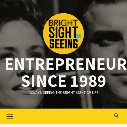
Ga
naar
de
inhoud
ENTREPRENEUR
SINCE 1989
ALWAYS SEEING THE BRIGHT SIGHT OF LIFE
Primair
menu